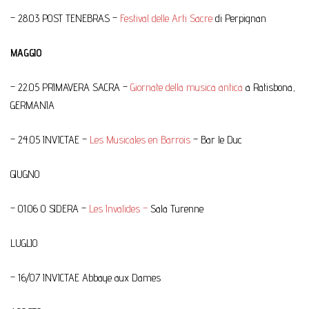
– 28.03 POST TENEBRAS –
Festival delle Arti Sacre
di Perpignan
MAGGIO
– 22.05 PRIMAVERA SACRA –
Giornate della musica antica
a Ratisbona,
GERMANIA
– 24.05 INVICTAE –
Les Musicales en Barrois
– Bar le Duc
GIUGNO
– 01.06 O SIDERA –
Les Invalides –
Sala Turenne
LUGLIO
– 16/07 INVICTAE Abbaye aux Dames